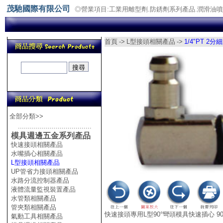
茂馳國際有限公司
◎營業項目:工業用離型劑.防銹劑系列產品.潤滑油
首頁
->
L型接頭相關產品
->
1/4"PT 2
全部分類>>
.....................................
模具週邊五金系列產品
快速接頭相關產品
水嘴插心相關產品
L型接頭相關產品
UP管省力接頭相關產品
水路分流控制器產品
液體流量監視裝置產品
水管類相關產品
管夾類相關產品
快速接頭專用L型90°彎頭模具快速插心 90°
氣動工具相關產品