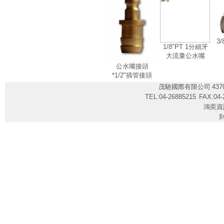
3
1/8"PT 1分細牙
大流量公水嘴
公水嘴接頭
*1/2"插管接頭
茂馳國際有限公司
43
TEL:04-26885215
FAX:04-
鴻奕資