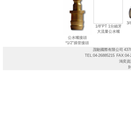
3
1/8"PT 1分細牙
大流量公水嘴
公水嘴接頭
*1/2"插管接頭
茂馳國際有限公司
43
TEL:04-26885215
FAX:04-
鴻奕資