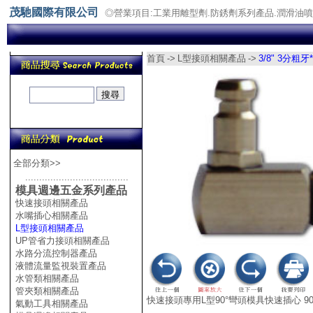
茂馳國際有限公司
◎營業項目:工業用離型劑.防銹劑系列產品.潤滑油
首頁
->
L型接頭相關產品
->
3/8" 3分粗
全部分類>>
.....................................
模具週邊五金系列產品
快速接頭相關產品
水嘴插心相關產品
L型接頭相關產品
UP管省力接頭相關產品
水路分流控制器產品
液體流量監視裝置產品
水管類相關產品
管夾類相關產品
快速接頭專用L型90°彎頭模具快速插心 90°
氣動工具相關產品