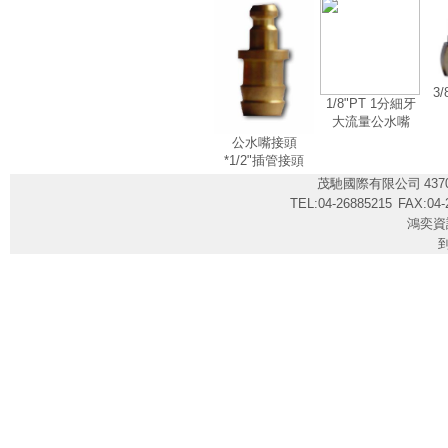
3
1/8"PT 1分細牙
大流量公水嘴
公水嘴接頭
*1/2"插管接頭
茂馳國際有限公司
43
TEL:04-26885215
FAX:04-
鴻奕資