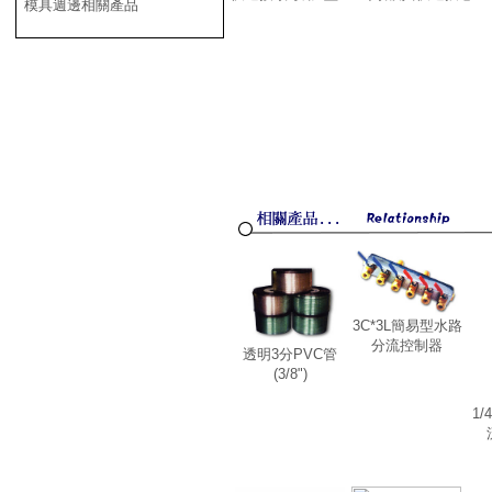
模具週邊相關產品
3C*3L簡易型水路
分流控制器
透明3分PVC管
(3/8")
1/