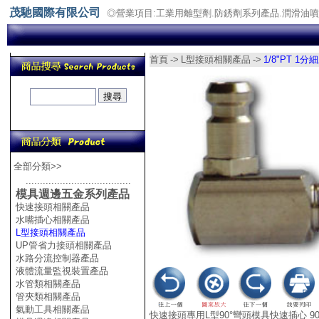
茂馳國際有限公司
◎營業項目:工業用離型劑.防銹劑系列產品.潤滑油
首頁
->
L型接頭相關產品
->
1/8"PT 1
全部分類>>
.....................................
模具週邊五金系列產品
快速接頭相關產品
水嘴插心相關產品
L型接頭相關產品
UP管省力接頭相關產品
水路分流控制器產品
液體流量監視裝置產品
水管類相關產品
管夾類相關產品
氣動工具相關產品
快速接頭專用L型90°彎頭模具快速插心 90°